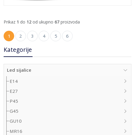
Prikaz
1
do
12
od ukupno
67
proizvoda
1
2
3
4
5
6
Kategorije
Led sijalice
E14
E27
P45
G45
GU10
MR16