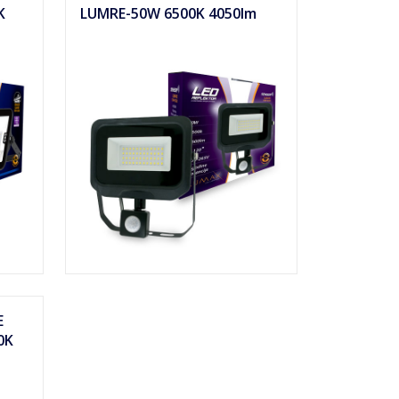
K
LUMRE-50W 6500K 4050lm
E
0K