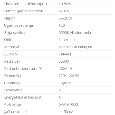
Ekvivalent klasičnoj sijalici
40-50W
Lumen (jačina svetlosti)
510lm
Napon
85-265V
Ugao osvetljenja
120°
Boja svetlosti
6500K Hladno-bela
Oblik
četvrtasti
Materijal
plastika+aluminijum
LED čip
SANAN
Radni vek
35000
Radna temperatura °C
-20/+40
Dimenzija
120*120*32
Garancija
3 godine
Dimovanje
NE
Energetska efikasnost
A+
Potrošnja
6kWh/1000h
Jačina struje I
I = 50mA