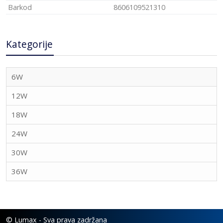
Barkod
8606109521310
Kategorije
6W
12W
18W
24W
30W
36W
©
Lumax
- Sva prava zadržana